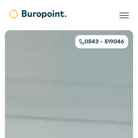
Skip
to
content
0543 - 519046