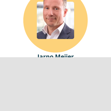
Jarno Meijer
Adviseur en projectleider
Linkedin
E-mail