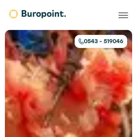
Skip
to
content
0543 - 519046