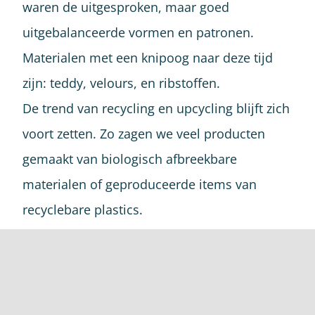
waren de uitgesproken, maar goed
uitgebalanceerde vormen en patronen.
Materialen met een knipoog naar deze tijd
zijn: teddy, velours, en ribstoffen.
De trend van recycling en upcycling blijft zich
voort zetten. Zo zagen we veel producten
gemaakt van biologisch afbreekbare
materialen of geproduceerde items van
recyclebare plastics.
Veel ambachtelijke materialen en organische
vormen werden toegepast. Denk hierbij aan:
handgemaakte terracotta tegels, bijzondere
wandpanelen, organisch gevormd parket,